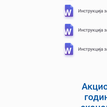
Инструкција з
Инструкција з
Инструкција з
Акцио
годи