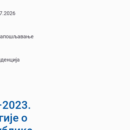
7.2026
а запошљавање
иденција
–2023.
ије о