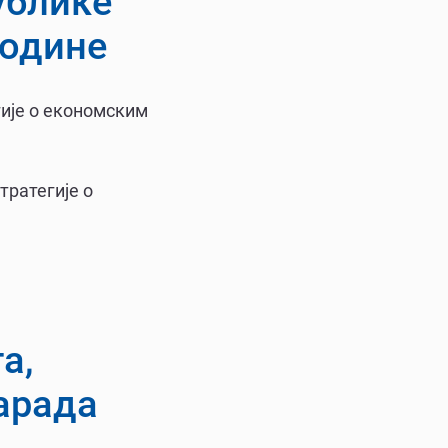
ублике
године
гије о економским
ратегије о
а,
арада