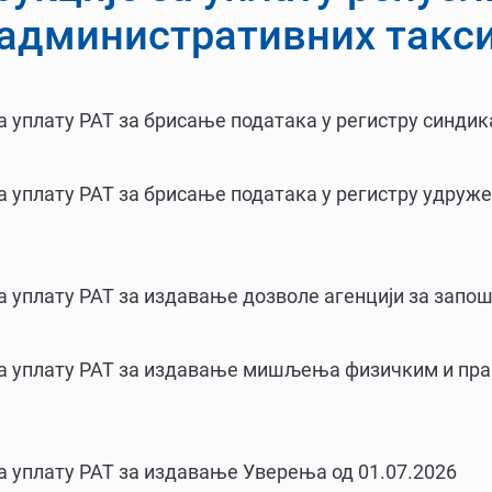
административних такс
а уплату РАТ за брисање података у регистру синдика
а уплату РАТ за брисање података у регистру удру
а уплату РАТ за издавање дозволе агенцији за зап
за уплату РАТ за издавање мишљења физичким и пр
а уплату РАТ за издавање Уверења од 01.07.2026