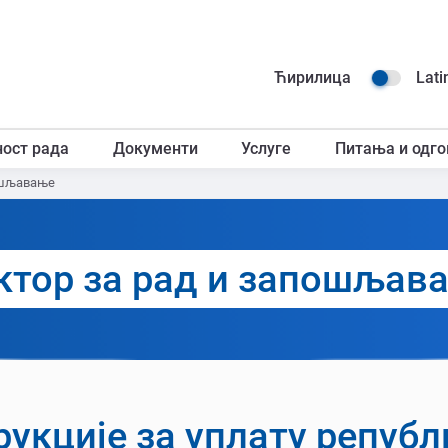
Навиг
Ћирилица
Lati
горњ
ност рада
Документи
Услуге
Питања и одго
загл
ошљавање
ктор за рад и запошљав
укције за уплату репуб