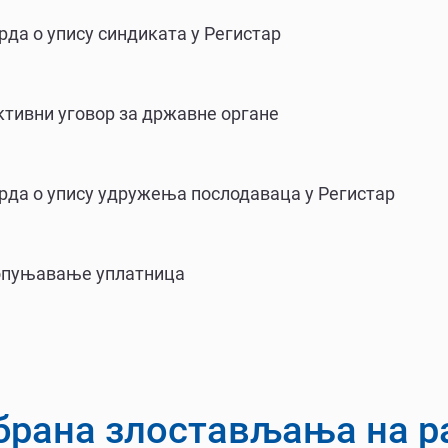
рда о упису синдиката у Регистар
тивни уговор за државне органе
рда о упису удружења послодаваца у Регистар
попуњавање уплатница
брана злостављања на р