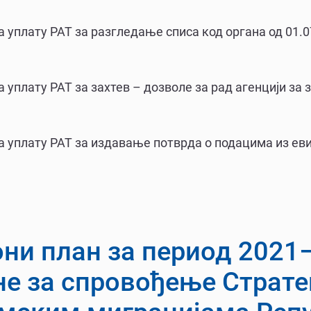
а уплату РАТ за разгледање списа код органа од 01.0
а уплату РАТ за захтев – дозволе за рад агенцији з
а уплату РАТ за издавање потврда о подацима из ев
ни план за период 2021
не за спровођење Стратег