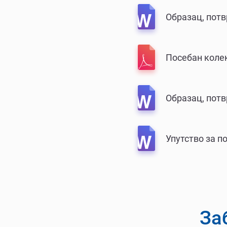
Образац, потв
Посебан колек
Образац, потв
Упутство за 
За