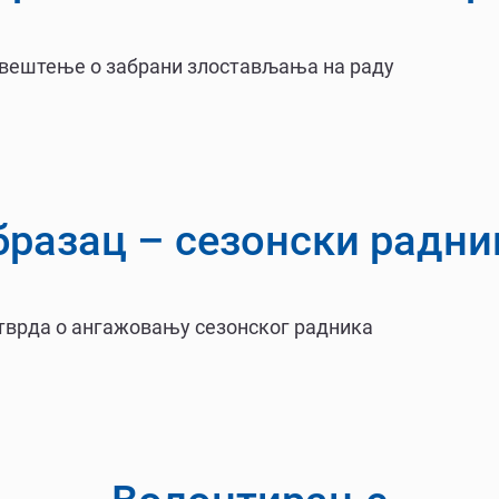
вештење о забрани злостављања на раду
бразац – сезонски радни
тврда о ангажовању сезонског радника