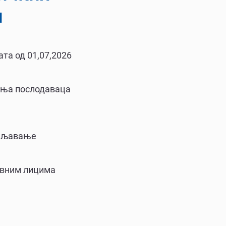
и
та од 01,07,2026
жења послодаваца
ошљавање
авним лицима