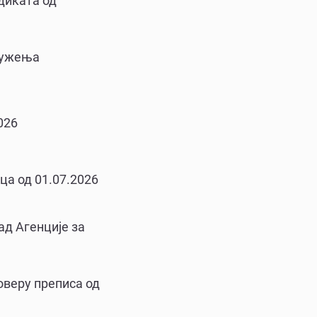
диката од
дружења
026
ца од 01.07.2026
ад Агенције за
 оверу преписа од