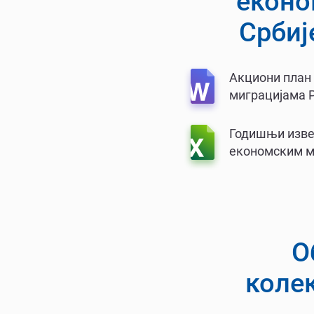
еконо
Србиј
Акциони план 
миграцијама Р
Годишњи изве
економским ми
О
коле