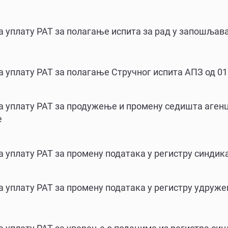
а уплату РАТ за полагање испита за рад у запошља
а уплату РАТ за полагање Стручног испита АПЗ од 01
а уплату РАТ за продужење и промену седишта агенц
е
а уплату РАТ за промену података у регистру синдика
а уплату РАТ за промену података у регистру удруж