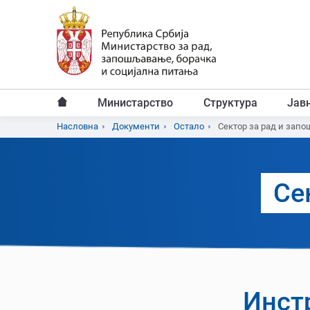
Пређи
на
главни
садржај
Министарство
Структура
Јав
Главни
Насловна
Документи
Остало
Сектор за рад и зап
Breadcrumb
мени
Се
Инстр