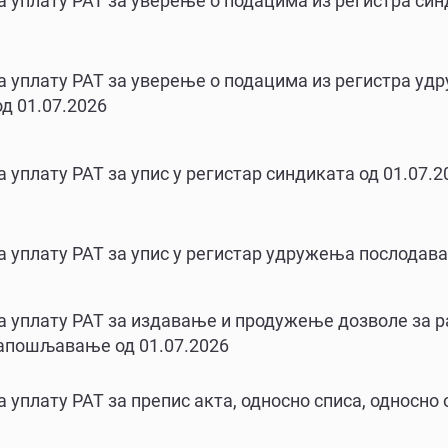
а уплату РАТ за уверење о подацима из регистра син
а уплату РАТ за уверење о подацима из регистра у
д 01.07.2026
а уплату РАТ за упис у регистар синдиката од 01.07.2
а уплату РАТ за упис у регистар удружења послодава
а уплату РАТ за издавање и продужење дозволе за р
апошљавање од 01.07.2026
а уплату РАТ за препис акта, односно списа, односно