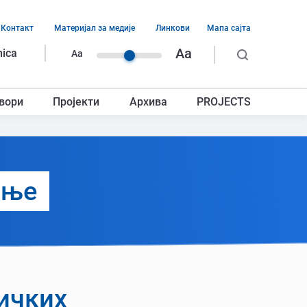
Контакт
Материјал за медије
Линкови
Мапа сајта
ација
Aa
nica
Aa
ег
вори
Пројекти
Архива
PROJECTS
авља
ање
личких