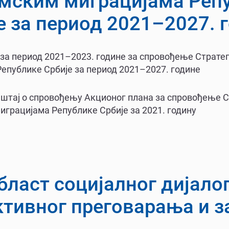
мским миграцијама Реп
е за период 2021–2027. 
за период 2021–2023. године за спровођење Страте
епублике Србије за период 2021–2027. године
штај о спровођењу Акционог плана за спровођење Ст
грацијама Републике Србије за 2021. годину
бласт социјалног дијалог
ктивног преговарања и з