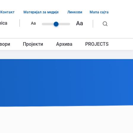
Контакт
Материјал за медије
Линкови
Мапа сајта
ација
Aa
nica
Aa
ег
вори
Пројекти
Архива
PROJECTS
авља