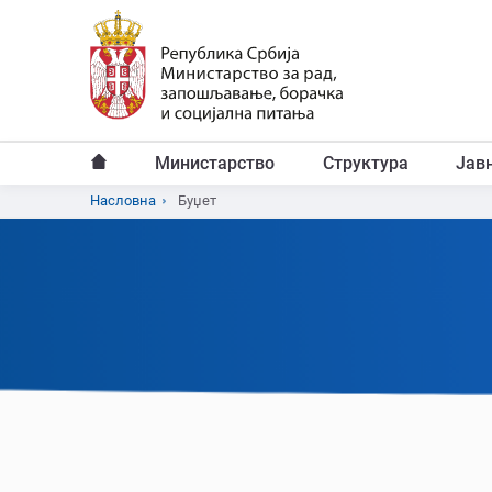
Пређи
на
главни
садржај
Министарство
Структура
Јав
Главни
Насловна
Буџет
Breadcrumb
мени