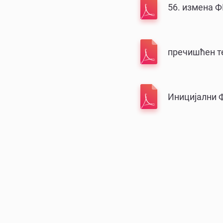
56. измена Ф
пречишћен те
Иницијални Ф