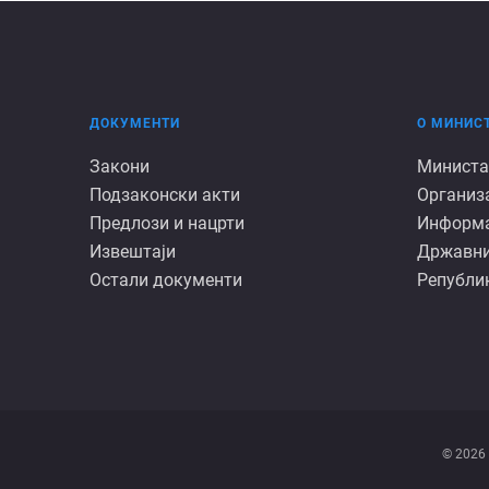
ДОКУМЕНТИ
О МИНИС
Документи
О
Закони
Министа
Подзаконски акти
Организ
минист
Предлози и нацрти
Информац
Извештаји
Државни
Остали документи
Републик
© 2026