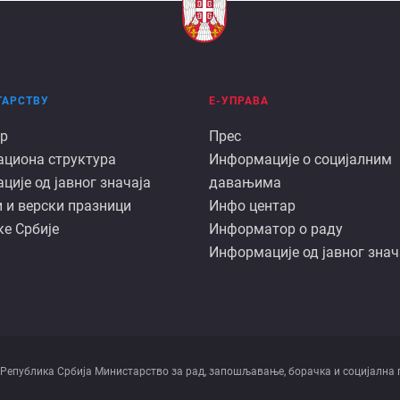
ТАРСТВУ
Е-УПРАВА
Е
р
Прес
ациона структура
Информације о социјалним
арству
управа
ије од јавног значаја
давањима
 и верски празници
Инфо центар
е Србије
Информатор о раду
Информације од јавног знач
 Републикa Србијa Министарство за рад, запошљавање, борачка и социјална 