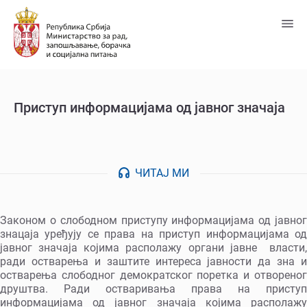
Пређи
на
главни
садржај
Приступ информацијама од јавног значаја
ЧИТАЈ МИ
Законом о слободном приступу информацијама од јавног
знацаја уређују се права на приступ информацијама од
јавног значаја којима располажу органи јавне власти,
ради остварења и заштите интереса јавности да зна и
остварења слободног демократског поретка и отвореног
друштва. Ради остваривања права на приступ
информацијама од јавног значаја којима располажу