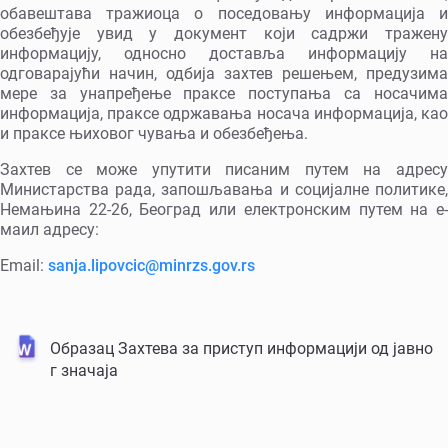
обавештава тражиоца о поседовању информација и
обезбеђује увид у документ који садржи тражену
информацију, односно доставља информацију на
одговарајући начин, одбија захтев решењем, предузима
мере за унапређење праксе поступања са носачима
информација, праксе одржавања носача информација, као
и праксе њиховог чувања и обезбеђења.
Захтев се може упутити писаним путем на адресу
Министарства рада, запошљавања и социјалне политике,
Немањина 22-26, Београд или електронским путем на е-
маил адресу:
Email:
sanja.lipovcic@minrzs.gov.rs
Образац Захтева за приступ информацији од јавно
г значаја