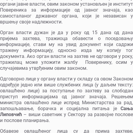
органи јавне власти, овим законом установљен је институт
Повереника за информације од јавног значаја, као
самосталаног државног органа, који је независан у
вршењу своје надлежности.
Орган власти дужан је да у року од 15 дана од дана
пријема захтева, тражиоца обавести о поседовању
информације, стави му на увид документ који садржи
тражену информацију, односно изда му копију тог
документа. Ако орган власти на захтев не одговори у року,
тражилац може уложити жалбу Поверенику, осим у
случајевима утврђеним овим законом.
Одговорно лице у органу власти у складу са овом Законом
одређује једно или више службених лица (у даљем тексту:
овлашћено лице) за поступање по захтеву за слободан
приступ информацијама од јавног значаја. Решењем
министра овлашћено лице испред Министарства за рад,
запошљавање, борачка и социјална питања је
Сања
Липовчић
– виши саветник у Сектору за развојне послове
и послове планирања.
Обавезе овлашћеног лица су да прима захтеве,