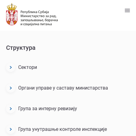
Пређи
на
главни
садржај
Структура
Сектори
Structure
Органи управе у саставу министарства
Група за интерну ревизију
Група унутрашње контроле инспекције