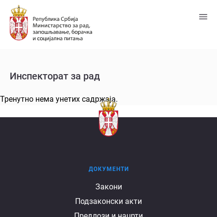
Пређи
на
главни
садржај
Инспекторат за рад
Тренутно нема унетих садржаја.
ДОКУМЕНТИ
Документи
Закони
Подзаконски акти
Предлози и нацрти