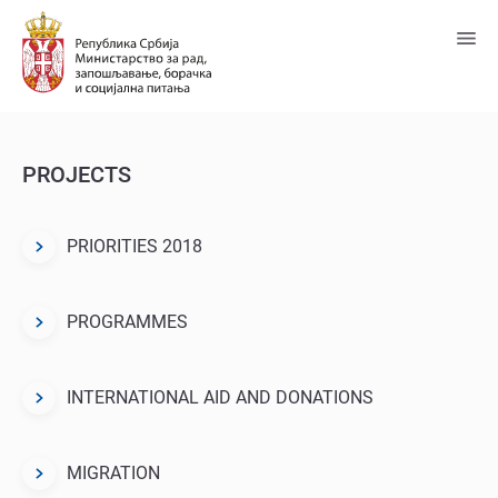
Пређи
на
главни
садржај
PROJECTS
PRIORITIES 2018
Projects
menu
block
PROGRAMMES
INTERNATIONAL AID AND DONATIONS
MIGRATION