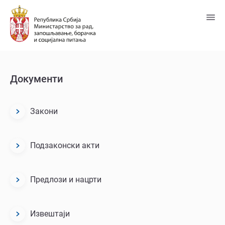
Пређи
на
главни
садржај
Документи
Закони
Dokumenti
menu
block
Подзаконски акти
Предлози и нацрти
Извештаји