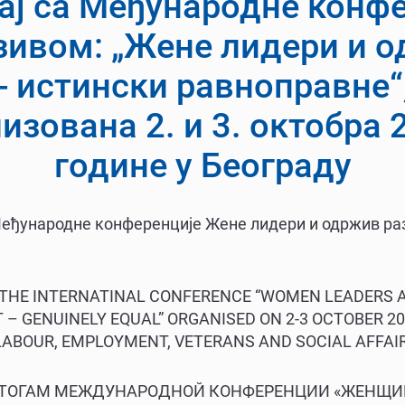
ај са Међународне конфе
зивом: „Жене лидери и 
- истински равноправне“,
изована 2. и 3. октобра 
године у Београду
еђународне конференције Жене лидери и одржив разв
ON THE INTERNATINAL CONFERENCE “WOMEN LEADERS
– GENUINELY EQUAL” ORGANISED ON 2-3 OCTOBER 20
LABOUR, EMPLOYMENT, VETERANS AND SOCIAL AFFAI
ПО ИТОГАМ МЕЖДУНАРОДНОЙ КОНФЕРЕНЦИИ «ЖЕНЩ