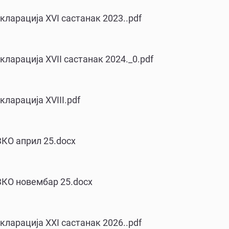
кларација XVI састанак 2023..pdf
кларација XVII састанак 2024._0.pdf
кларација XVIII.pdf
КО април 25.docx
ЗКО новембар 25.docx
кларација XXI састанак 2026..pdf