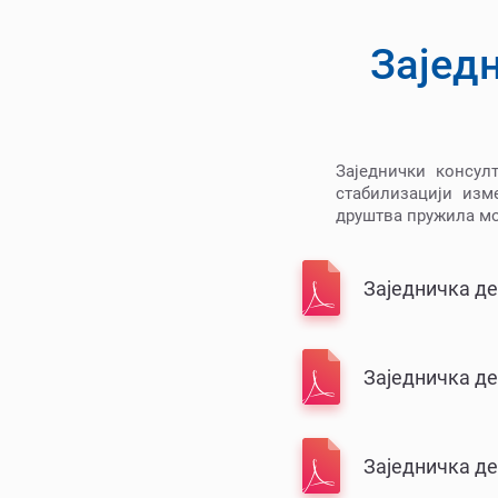
Зајед
Заједнички консул
стабилизацији изм
друштва пружила мо
Заједничка де
Заједничка дек
Заједничка де