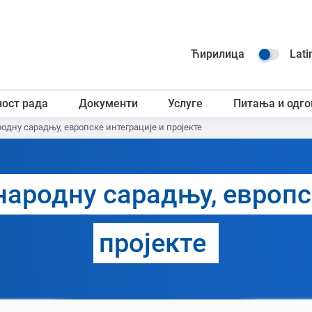
Навиг
Ћирилица
Lati
горњ
ност рада
Документи
Услуге
Питања и одго
загл
одну сарадњу, европске интеграције и пројекте
народну сарадњу, европс
пројекте