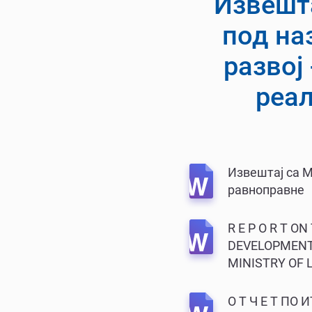
Извешт
под на
развој 
реал
Извештај са М
равноправне
R E P O R T 
DEVELOPMENT 
MINISTRY OF 
О Т Ч Е Т 