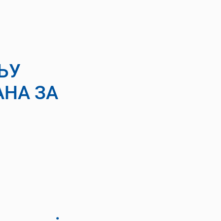
ЊУ
НА ЗА