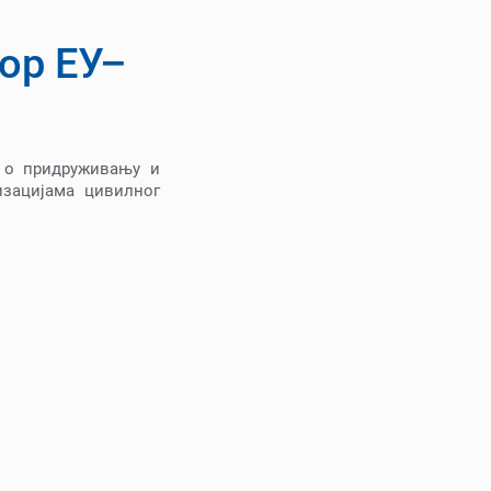
ор ЕУ–
а о придруживању и
изацијама цивилног