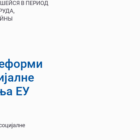
ВШЕЙСЯ В ПЕРИОД
РУДА,
ОЙНЫ
реформи
ијалне
ња ЕУ
социјалне