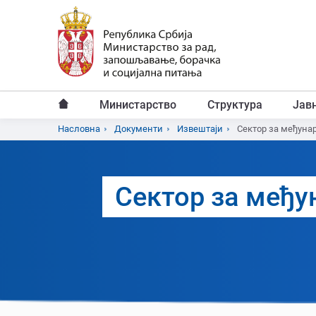
Пређи
на
главни
садржај
Министарство
Структура
Јав
Главни
Насловна
Документи
Извештаји
Сектор за међунар
Breadcrumb
мени
Сектор за међу