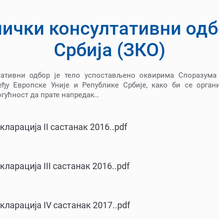
нички консултативни одб
Србија (ЗКО)
тативни одбор је тело успостављено оквирима Споразум
еђу Европске Уније и Републике Србије, како би се орган
гућност да прате напредак…
кларација II састанак 2016..pdf
ларација III састанак 2016..pdf
кларација IV састанак 2017..pdf