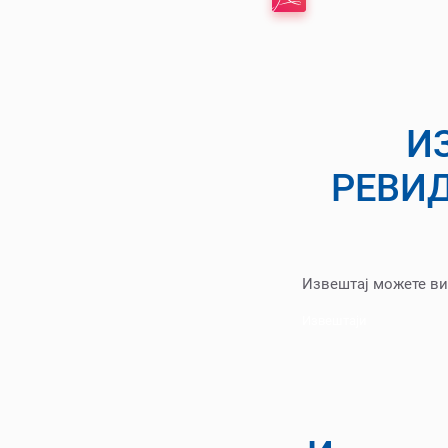
И
РЕВИ
Извештај можете ви
Извештаји