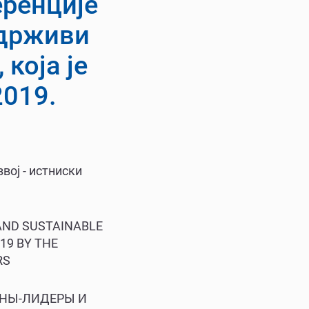
ренције
одрживи
 која је
2019.
ој - истниски
 AND SUSTAINABLE
19 BY THE
RS
ИНЫ-ЛИДЕРЫ И