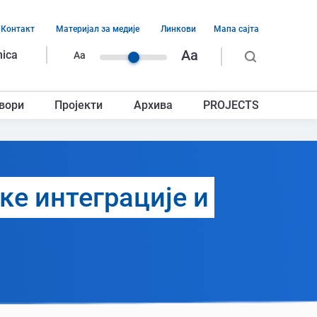
Контакт
Материјал за медије
Линкови
Мапа сајта
ација
Aa
nica
Aa
ег
вори
Пројекти
Архива
PROJECTS
авља
ке интеграције и