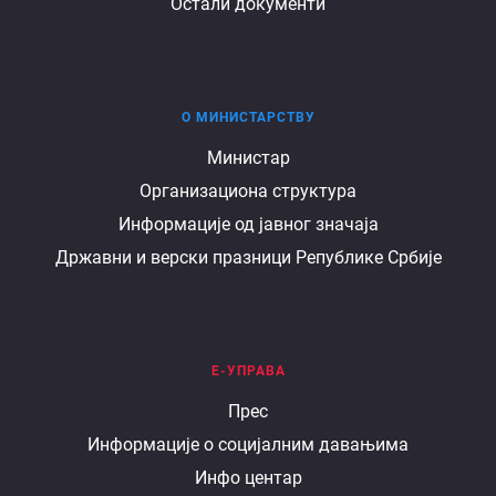
Остали документи
О МИНИСТАРСТВУ
О
Министар
Организациона структура
министарству
Информације од јавног значаја
Државни и верски празници Републике Србије
Е-УПРАВА
Е
Прес
Информације о социјалним давањима
управа
Инфо центар