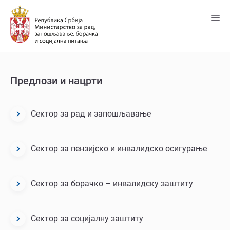
Пређи
на
главни
садржај
Предлози и нацрти
Сектор за рад и запошљавање
Dokumenti/predlozi-
i-
nacrti
Сектор за пензијско и инвалидско осигурање
Сектор за борачкo – инвалидску заштиту
Сектор за социјалну заштиту