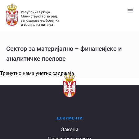
Пређи
на
главни
садржај
Сектор за материјално – финансијске и
аналитичке послове
Тренутно нема унетих садржаја.
ДОКУМЕНТИ
Документи
Закони
Подзаконски акти