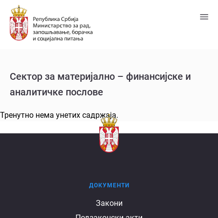
Пређи
на
главни
садржај
Сектор за материјално – финансијске и
аналитичке послове
Тренутно нема унетих садржаја.
ДОКУМЕНТИ
Документи
Закони
Подзаконски акти