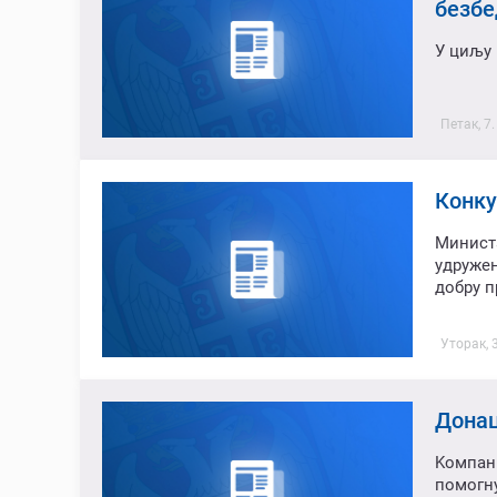
безбе
У циљу 
Петак, 7
Конку
Минист
удруже
добру п
Уторак, 
Донац
Kомпан
помогну