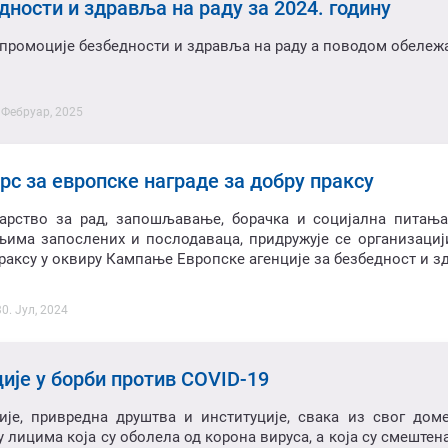
дности и здравља на раду за 2024. годину
промоције безбедности и здравља на раду а поводом обележ
. Фебруар, 2025
рс за европске награде за добру праксу
арство за рад, запошљавање, борачка и социјална питања
њима запослених и послодаваца, придружује се организациј
раксу у оквиру Кампање Европске агенције за безбедност и з
30. Јул, 2024
ије у борби против COVID-19
ије, привредна друштва и институције, свака из свог дом
 лицима која су оболела од корона вируса, а која су смештен