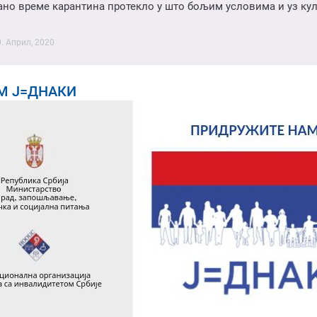
но време карантина протекло у што бољим условима и уз ку
0. Април, 2020
М Ј=ДНАКИ