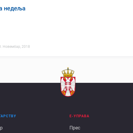
а недеља
8. Новембар, 2018
ТАРСТВУ
Е-УПРАВА
Е
р
Прес