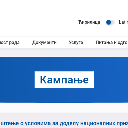
Навиг
Ћирилица
Lati
горњ
ност рада
Документи
Услуге
Питања и одго
загл
Кампање
штење о условима за доделу националних при