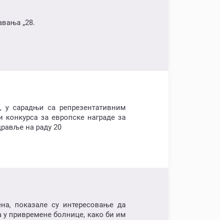
авања „28.
, у сарадњи са репрезентативним
и конкурса за европске награде за
дравље на раду 20
ена, показале су интересовање да
а у привремене болнице, како би им