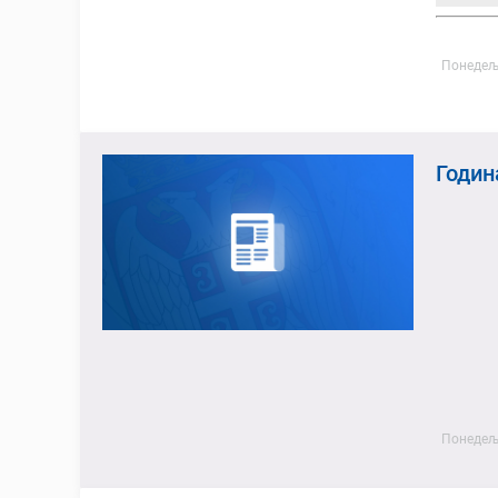
Понедеља
Годин
Понедеља