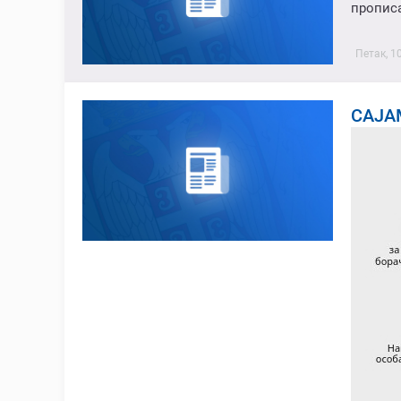
прописа
Петак, 1
САЈА