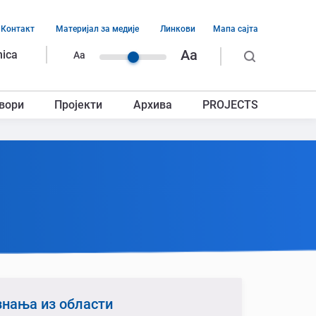
Контакт
Материјал за медије
Линкови
Мапа сајта
ација
Aa
nica
Aa
ег
вори
Пројекти
Архива
PROJECTS
авља
знања из области