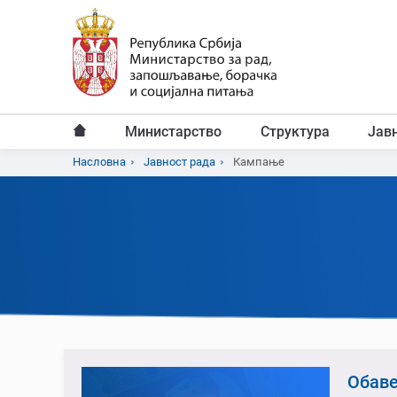
Пређи
на
главни
садржај
Министарство
Структура
Јав
Главни
Насловна
Јавност рада
Кампање
Breadcrumb
мени
Обаве