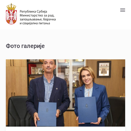
Пређи
на
главни
садржај
Фото галерије