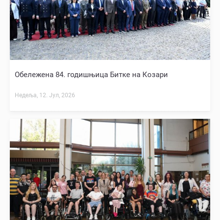
Обележена 84. годишњица Битке на Козари
Недеља, 12. Јул, 2026