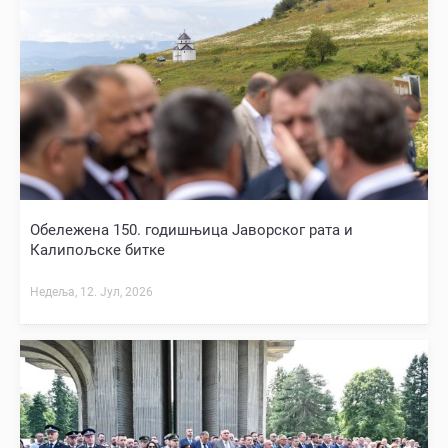
Обележена 150. годишњица Јаворског рата и
Калипољске битке
Недеља, 12. Јул, 2026