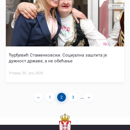
Ђурђевић Стаменковски: Социјална заштита је
дужност државе, а не обећање
Уторак, 30. Јун, 2026
…
Previous
‹‹
Page
1
Current
2
Page
3
Next
››
Pagination
page
page
page