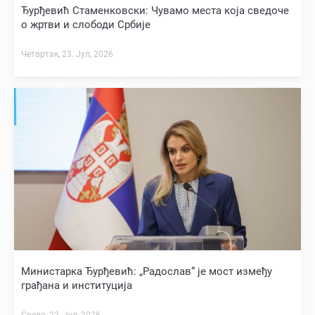
Ђурђевић Стаменковски: Чувамо места која сведоче
о жртви и слободи Србије
Четвртак, 23. Јул, 2026
Министарка Ђурђевић: „Радослав“ је мост између
грађана и институција
Среда, 22. Јул, 2026