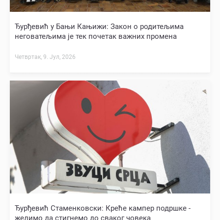
Ђурђевић у Бањи Кањижи: Закон о родитељима
неговатељима је тек почетак важних промена
Четвртак, 9. Јул, 2026
Ђурђевић Стаменковски: Креће кампер подршке -
желимо да стигнемо до сваког човека