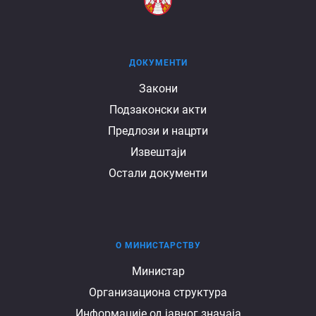
ДОКУМЕНТИ
Документи
Закони
Подзаконски акти
Предлози и нацрти
Извештаји
Остали документи
О МИНИСТАРСТВУ
О
Министар
Организациона структура
министарству
Информације од јавног значаја