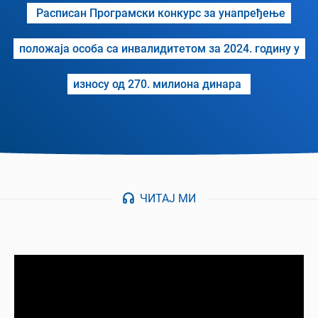
Расписан Програмски конкурс за унапређење
положаја особа са инвалидитетом за 2024. годину у
износу од 270. милиона динара
ЧИТАЈ МИ