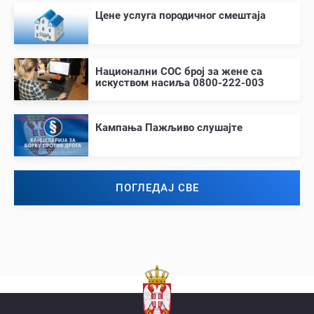
Цене услуга породичног смештаја
Национални СОС број за жене са
искуством насиља 0800-222-003
Кампања Пажљиво слушајте
ПОГЛЕДАЈ СВЕ