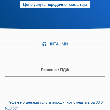
Цене услуга породичног смештаја
ЧИТАЈ МИ
Решења / ПДФ
Решење о ценама услуга породичног смештаја од 30.0
6._0.pdf