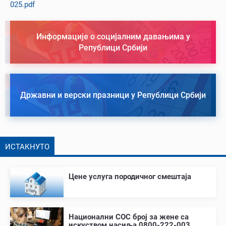
025.pdf
Информације о социјалним давањима у
Републици Србији
Државни и верски празници у Републици Србији
ИСТАКНУТО
Цене услуга породичног смештаја
Национални СОС број за жене са
искуством насиља 0800-222-003