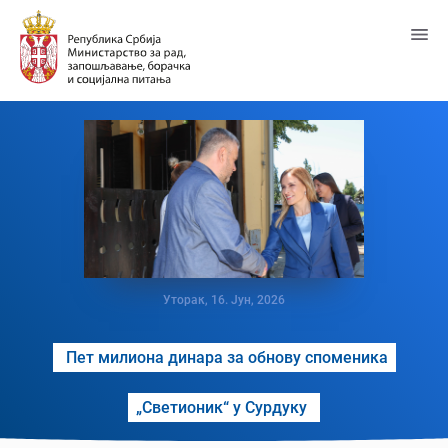
Пређи
на
главни
садржај
Уторак, 16. Јун, 2026
Пет милиона динара за обнову споменика
„Светионик“ у Сурдуку