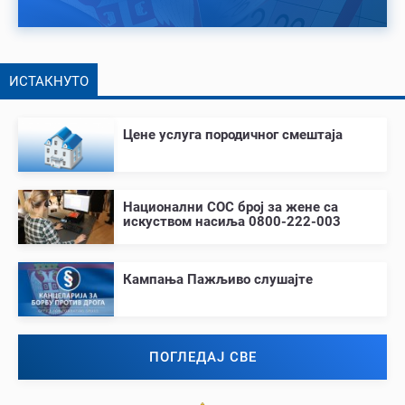
ИСТАКНУТО
Цене услуга породичног смештаја
Национални СОС број за жене са
искуством насиља 0800-222-003
Кампања Пажљиво слушајте
ПОГЛЕДАЈ СВЕ