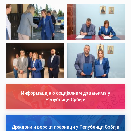
Информације о социјалним давањима у
Републици Србији
Државни и верски празници у Републици Србији