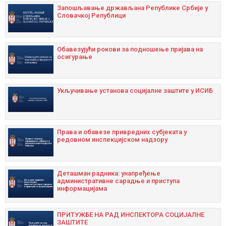
Запошљавање држављана Републике Србије у
Словачкој Републици
Oбавезујући рокови за подношење пријава на
осигурање
Укључивање установа социјалне заштите у ИСИБ
Права и обавезе привредних субјеката у
редовном инспекцијском надзору
Дeташман радника: унапрeђeњe
административнe сарадњe и приступа
информацијама
ПРИТУЖБЕ НА РАД ИНСПЕКТОРА СОЦИЈАЛНЕ
ЗАШТИТЕ