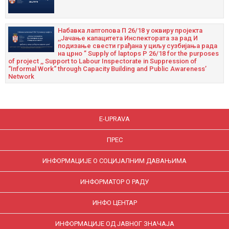
Набавка лаптопова П 26/18 у оквиру пројекта
,,Јачање капацитета Инспектората за рад И
подизање свести грађана у циљу сузбијања рада
на црно ” Supply of laptops P 26/18 for the purposes
of project ,, Support to Labour Inspectorate in Suppression of
“Informal Work“ through Capacity Building and Public Awareness’
Network
E-UPRAVA
ПРЕС
ИНФОРМАЦИЈЕ О СОЦИЈАЛНИМ ДАВАЊИМА
ИНФОРМАТОР О РАДУ
ИНФО ЦЕНТАР
ИНФОРМАЦИЈЕ ОД ЈАВНОГ ЗНАЧАЈА