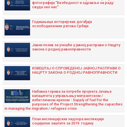
фотографија "Безбедност и здравље на раду
свуда око нас"
Годишњицe историјских догађаја
ослободилачких ратова Србије
Јавни позив за учешће у јавној расправи о Нацрту
закона о родној равноправности
ИЗВЕШТАЈ О СПРОВЕДЕНОЈ ЈАВНОЈ РАСПРАВИ О
НАЦРТУ ЗАКОНА О РОДНОЈ РАВНОПРАВНОСТИ
Набавка горива за потребе пројекта Јачање
капацитета у управљању мигрантском /
избегличком кризом - Supply of fuel for the
purposes of the Project Strengthening the capacities
in managing the migration / refugees crisis
План инспекцијских надзора инспекције
социјалне заштите за 2019. годину