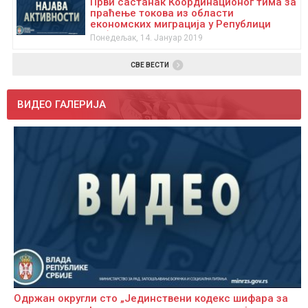
Први састанак Координационог тима за
праћење токова из области
економских миграција у Републици
Србији
Понедељак, 14. Јануар 2019
СВЕ ВЕСТИ
ВИДЕО ГАЛЕРИЈА
Одржан округли сто „Јединствени кодекс шифара за