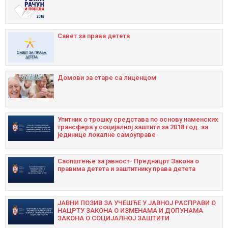
Савет за права детета
Домови за старе са лиценцом
Упитник о трошку средстава по основу наменских
трансфера у социјалној заштити за 2018 год. за
јединице локалне самоуправе
Саопштење за јавност- Преднацрт Закона о
правима детета и заштитнику права детета
ЈАВНИ ПОЗИВ ЗА УЧЕШЋЕ У ЈАВНОЈ РАСПРАВИ О
НАЦРТУ ЗАКОНА О ИЗМЕНАМА И ДОПУНАМА
ЗАКОНА О СОЦИЈАЛНОЈ ЗАШТИТИ