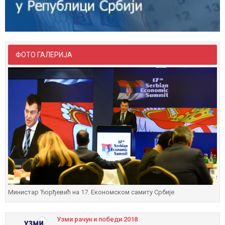
ФОТО ГАЛЕРИЈА
Министар Ђорђевић на 17. Економском самиту Србије
Узми рачун и побeди 2018