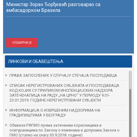
Министар Зоран Ђорђевић разговарао са
амбасадорком Бразила
ОПШИРНИЈЕ
ЛИНКОВИ И ОБАВЕШТЕЊА
ПРАВА ЗАПОСЛЕНИХ У СЛУЧАЈУ СТЕЧАЈА ПОСЛОДАВЦА
СПИСАК НЕРЕГИСТРОВАНИХ СУБЈЕКАТА И ПОСЛОДАВАЦА
КОД КОЈИХ СУ ПРИЛИКОМ ИНСПЕКЦИЈСКИХ НАДЗОРА
ЗАТЕЧЕНAЛИЦА НА РАДУ „НА ЦРНО“ У ПЕРИОДУ 9.01-
23.01.2019. ГОДИНЕ НЕРЕГИСТРОВАНИ СУБЈЕКТИ
ИНФОРМАЦИЈА О ИЗВРШЕНИМ НАДЗОРИМА НА
ГРАДИЛИШТИМА У БЕОГРАДУ
Обавезе РФПИО према затеченим корисницима и
осигураницима по Закону о изменама и допунама Закона о
ПИО (ступио на снагу 30.9.2018. године)