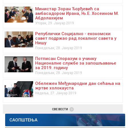
Социјални профил општина
Министар Зоран Ђорђевић са
Заштита деце од злостављања и занемаривања
амбасадором Ирана, Њ.Е. Хосеином М.
Абдолахијем
Водич кроз права особа са инвалидитетом
Уторак, 29. Јануар 2019
Родна равноправност
Републички Социјално - економски
савет подржао рад локалног савета у
Међународна организација рада
Нишу
Понедељак, 28. Јануар 2019
Републички фонд за пензијско и инвалидско осигурање
Потписан Споразум о учинку
Влада Републике Србије
Националне службе за запошљавање
за 2019. годину
Понедељак, 28. Јануар 2019
Обележен Међународни дан сећања на
жртве холокауста
Недеља, 27. Јануар 2019
СВЕ ВЕСТИ
САОПШТЕЊА