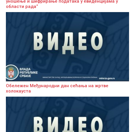
уношење и шифрирање података у евиденцијама у
области рада“
Обележен Међународни дан сећања на жртве
холокауста