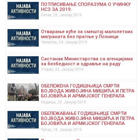
ПОТПИСИВАЊЕ СПОРАЗУМА О УЧИНКУ
НСЗ ЗА 2019.
Петак, 25. Јануар 2019
Отварање куће за смештај малолетних
миграната без пратње у Лозници
Четвртак, 24. Јануар 2019
Састанак Министарства са агенцијама
за безбедност и здравље на раду
Уторак, 22. Јануар 2019
ОБЕЛЕЖEНА ГОДИШЊИЦА СМРТИ
ВОЈВОДА ЖИВОЈИНА МИШИЋА И ПЕТРА
БОЈОВИЋА И АРМИЈСКОГ ГЕНЕРАЛА
ПАВЛА ЈУРИШИЋА ШТУРМА
Недеља, 20. Јануар 2019
ОБЕЛЕЖАВАЊЕ ГОДИШЊИЦЕ СМРТИ
ВОЈВОДА ЖИВОЈИНА МИШИЋА И ПЕТРА
БОЈОВИЋА И АРМИЈСКОГ ГЕНЕРАЛА
ПАВЛА ЈУРИШИЋА ШТУРМА
Петак, 18. Јануар 2019