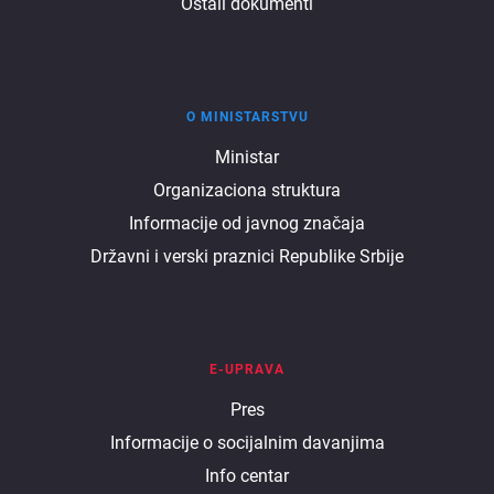
Ostali dokumenti
O MINISTARSTVU
O
Ministar
Organizaciona struktura
ministarstvu
Informacije od javnog značaja
Državni i verski praznici Republike Srbije
E-UPRAVA
E
Pres
Informacije o socijalnim davanjima
uprava
Info centar