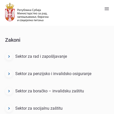
Predji
na
glavni
sadržaj
Zakoni
Sektor za rad i zapošljavanje
Dokumenti/zakoni
Menu
Block
Sektor za penzijsko i invalidsko osiguranje
Sektor za boračko – invalidsku zaštitu
Sektor za socijalnu zaštitu